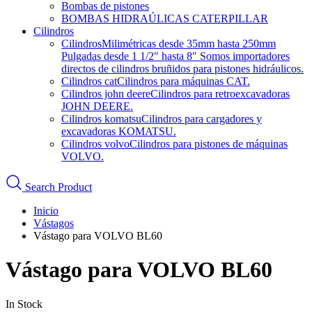
Bombas de pistones
BOMBAS HIDRAÚLICAS CATERPILLAR
Cilindros
Cilindros
Milimétricas desde 35mm hasta 250mm
Pulgadas desde 1 1/2″ hasta 8″ Somos importadores
directos de cilindros bruñidos para pistones hidráulicos.
Cilindros cat
Cilindros para máquinas CAT.
Cilindros john deere
Cilindros para retroexcavadoras
JOHN DEERE.
Cilindros komatsu
Cilindros para cargadores y
excavadoras KOMATSU.
Cilindros volvo
Cilindros para pistones de máquinas
VOLVO.
Search Product
Inicio
Vástagos
Vástago para VOLVO BL60
Vástago para VOLVO BL60
In Stock