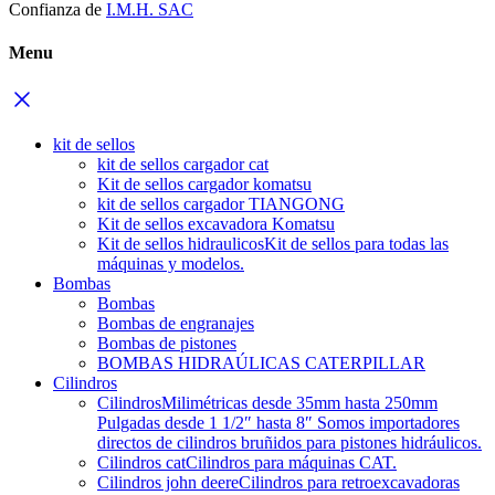
Confianza de
I.M.H. SAC
Menu
kit de sellos
kit de sellos cargador cat
Kit de sellos cargador komatsu
kit de sellos cargador TIANGONG
Kit de sellos excavadora Komatsu
Kit de sellos hidraulicos
Kit de sellos para todas las
máquinas y modelos.
Bombas
Bombas
Bombas de engranajes
Bombas de pistones
BOMBAS HIDRAÚLICAS CATERPILLAR
Cilindros
Cilindros
Milimétricas desde 35mm hasta 250mm
Pulgadas desde 1 1/2″ hasta 8″ Somos importadores
directos de cilindros bruñidos para pistones hidráulicos.
Cilindros cat
Cilindros para máquinas CAT.
Cilindros john deere
Cilindros para retroexcavadoras