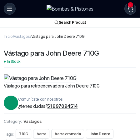
0
Search Product
Inicio
Vástagos
Vástago para John Deere 710G
Vástago para John Deere 710G
In Stock
Vástago para retroexcavadora John Deere 710G
Comunícate con nosotros
¿tienes dudas?
51 997094514
Category:
Vástagos
Tags:
710G
barra
barra cromada
John Deere