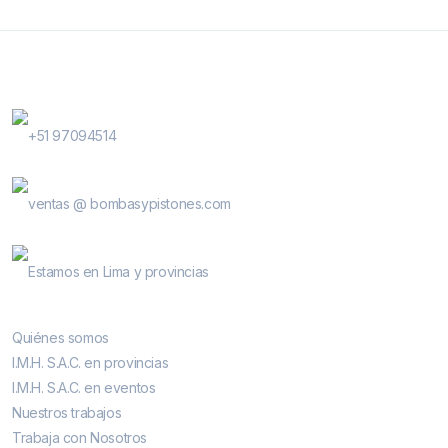
Contactanos
WhatsApp Contactos
+51 97094514
E-Mail
ventas @ bombasypistones.com
Bombas & Pistones
Estamos en Lima y provincias
Conocenos
Quiénes somos
I.M.H. S.A.C. en provincias
I.M.H. S.A.C. en eventos
Nuestros trabajos
Trabaja con Nosotros