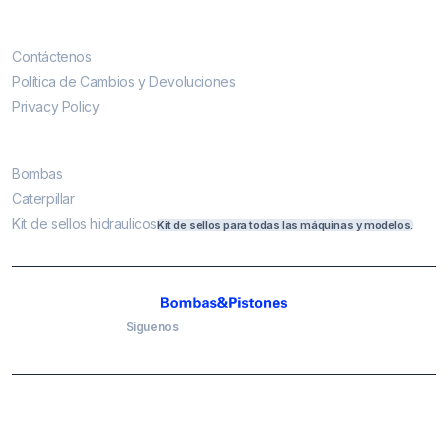
Contáctenos
Contáctenos
Política de Cambios y Devoluciones
Privacy Policy
Más vendidos
Bombas
Caterpillar
Kit de sellos hidraulicos
Kit de sellos para todas las máquinas y modelos.
Siguenos
Copyright 2020 bombasypistones Todos los derechos reservados |
Confianza de
I.M.H. SAC