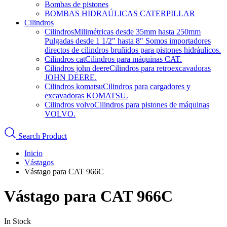
Bombas de pistones
BOMBAS HIDRAÚLICAS CATERPILLAR
Cilindros
Cilindros
Milimétricas desde 35mm hasta 250mm
Pulgadas desde 1 1/2″ hasta 8″ Somos importadores
directos de cilindros bruñidos para pistones hidráulicos.
Cilindros cat
Cilindros para máquinas CAT.
Cilindros john deere
Cilindros para retroexcavadoras
JOHN DEERE.
Cilindros komatsu
Cilindros para cargadores y
excavadoras KOMATSU.
Cilindros volvo
Cilindros para pistones de máquinas
VOLVO.
Search Product
Inicio
Vástagos
Vástago para CAT 966C
Vástago para CAT 966C
In Stock