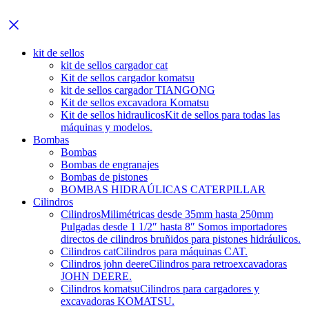
kit de sellos
kit de sellos cargador cat
Kit de sellos cargador komatsu
kit de sellos cargador TIANGONG
Kit de sellos excavadora Komatsu
Kit de sellos hidraulicos
Kit de sellos para todas las
máquinas y modelos.
Bombas
Bombas
Bombas de engranajes
Bombas de pistones
BOMBAS HIDRAÚLICAS CATERPILLAR
Cilindros
Cilindros
Milimétricas desde 35mm hasta 250mm
Pulgadas desde 1 1/2″ hasta 8″ Somos importadores
directos de cilindros bruñidos para pistones hidráulicos.
Cilindros cat
Cilindros para máquinas CAT.
Cilindros john deere
Cilindros para retroexcavadoras
JOHN DEERE.
Cilindros komatsu
Cilindros para cargadores y
excavadoras KOMATSU.