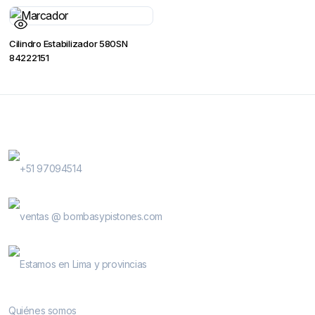
Cilindro Estabilizador 580SN
84222151
Contactanos
WhatsApp Contactos
+51 97094514
E-Mail
ventas @ bombasypistones.com
Bombas & Pistones
Estamos en Lima y provincias
Conocenos
Quiénes somos