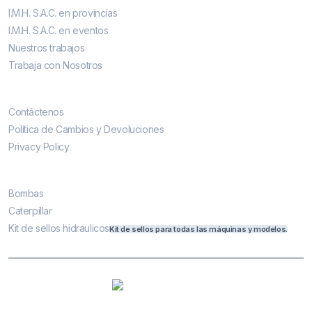
I.M.H. S.A.C. en provincias
I.M.H. S.A.C. en eventos
Nuestros trabajos
Trabaja con Nosotros
Contáctenos
Contáctenos
Política de Cambios y Devoluciones
Privacy Policy
Más vendidos
Bombas
Caterpillar
Kit de sellos hidraulicos
Kit de sellos para todas las máquinas y modelos.