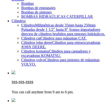
Bombas
Bombas de engranajes
Bombas de pistones
BOMBAS HIDRAÚLICAS CATERPILLAR
Cilindros
Cilindros
Milimétricas desde 35mm hasta 250mm
Pulgadas desde 1 1/2″ hasta 8″ Somos importadores
directos de cilindros bruñidos para pistones hidráulicos.
Cilindros cat
Cilindros para máquinas CAT.
Cilindros john deere
Cilindros para retroexcavadoras
JOHN DEERE.
Cilindros komatsu
Cilindros para cargadores y
excavadoras KOMATSU.
Cilindros volvo
Cilindros para pistones de máquinas
VOLVO.
555-555-5555
You can call anytime from 9 am to 6 pm.