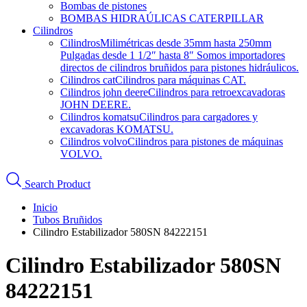
Bombas de pistones
BOMBAS HIDRAÚLICAS CATERPILLAR
Cilindros
Cilindros
Milimétricas desde 35mm hasta 250mm
Pulgadas desde 1 1/2″ hasta 8″ Somos importadores
directos de cilindros bruñidos para pistones hidráulicos.
Cilindros cat
Cilindros para máquinas CAT.
Cilindros john deere
Cilindros para retroexcavadoras
JOHN DEERE.
Cilindros komatsu
Cilindros para cargadores y
excavadoras KOMATSU.
Cilindros volvo
Cilindros para pistones de máquinas
VOLVO.
Search Product
Inicio
Tubos Bruñidos
Cilindro Estabilizador 580SN 84222151
Cilindro Estabilizador 580SN
84222151