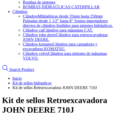
Bombas de pistones
BOMBAS HIDRAÚLICAS CATERPILLAR
Cilindros
Cilindros
Milimétricas desde 35mm hasta 250mm
Pulgadas desde 1 1/2″ hasta 8″ Somos importadores
directos de cilindros bruñidos para pistones hidráulicos.
Cilindros cat
Cilindros para máquinas CAT.
Cilindros john deere
Cilindros para retroexcavadoras
JOHN DEERE.
Cilindros komatsu
Cilindros para cargadores y
excavadoras KOMATSU.
Cilindros volvo
Cilindros para pistones de máquinas
VOLVO.
Search Product
Inicio
Kit de sellos hidraulicos
Kit de sellos Retroexcavadora JOHN DEERE 710J
Kit de sellos Retroexcavadora
JOHN DEERE 710J