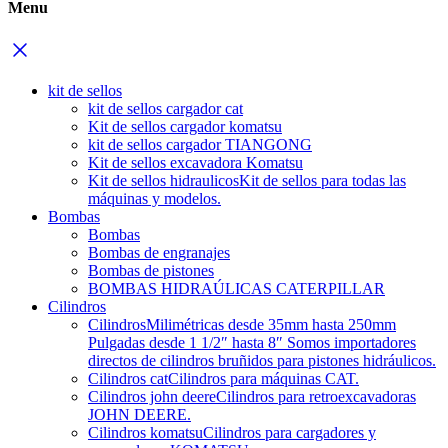
Menu
kit de sellos
kit de sellos cargador cat
Kit de sellos cargador komatsu
kit de sellos cargador TIANGONG
Kit de sellos excavadora Komatsu
Kit de sellos hidraulicos
Kit de sellos para todas las
máquinas y modelos.
Bombas
Bombas
Bombas de engranajes
Bombas de pistones
BOMBAS HIDRAÚLICAS CATERPILLAR
Cilindros
Cilindros
Milimétricas desde 35mm hasta 250mm
Pulgadas desde 1 1/2″ hasta 8″ Somos importadores
directos de cilindros bruñidos para pistones hidráulicos.
Cilindros cat
Cilindros para máquinas CAT.
Cilindros john deere
Cilindros para retroexcavadoras
JOHN DEERE.
Cilindros komatsu
Cilindros para cargadores y