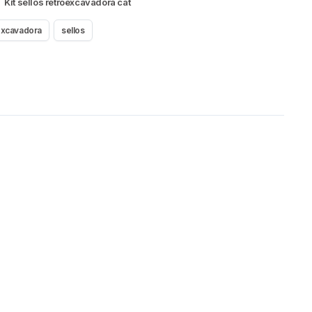
,
Kit sellos retroexcavadora cat
excavadora
sellos