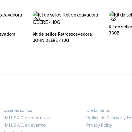
Kit de sell
330B
cavadora
Kit de sellos Retroexcavadora
JOHN DEERE 410G
Conocenos
Contáctenos
Quiénes somos
Contáctenos
I.M.H. S.A.C. en provincias
Política de Cambios y D
I.M.H. S.A.C. en eventos
Privacy Policy