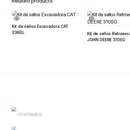
Related products
Kit de sellos Excavadora CAT
336DL
Kit de sellos Retroex
JOHN DEERE 310SG
Contactanos
WhatsApp Contactos
+51 97094514
E-Mail