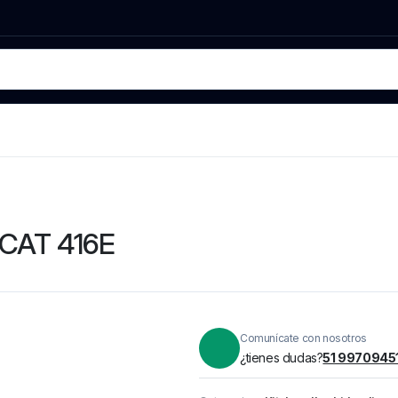
a CAT 416E
Comunícate con nosotros
¿tienes dudas?
51 9970945