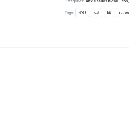
Categories:
Kit de sellos hidraulicos
Tags:
416E
cat
kit
retro