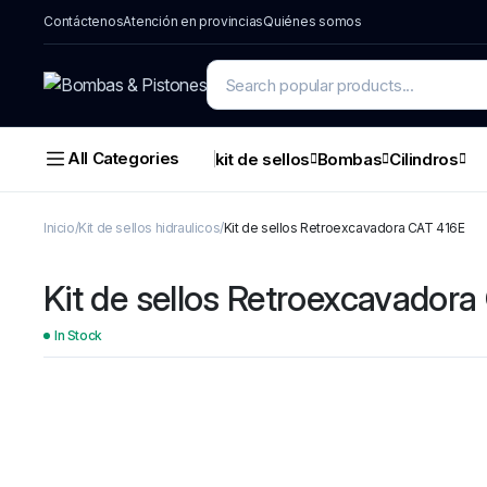
Contáctenos
Atención en provincias
Quiénes somos
All Categories
kit de sellos
Bombas
Cilindros
Inicio
Kit de sellos hidraulicos
Kit de sellos Retroexcavadora CAT 416E
Kit de sellos Retroexcavador
In Stock