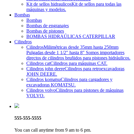
Kit de sellos hidraulicos
Kit de sellos para todas las
máquinas y modelos.
Bombas
Bombas
Bombas de engranajes
Bombas de pistones
BOMBAS HIDRAÚLICAS CATERPILLAR
Cilindros
Cilindros
Milimétricas desde 35mm hasta 250mm
Pulgadas desde 1 1/2″ hasta 8″ Somos importadores
directos de cilindros bruñidos para pistones hidráulicos.
Cilindros cat
Cilindros para máquinas CAT.
Cilindros john deere
Cilindros para retroexcavadoras
JOHN DEERE.
Cilindros komatsu
Cilindros para cargadores y
excavadoras KOMATSU.
Cilindros volvo
Cilindros para pistones de máquinas
VOLVO.
555-555-5555
You can call anytime from 9 am to 6 pm.