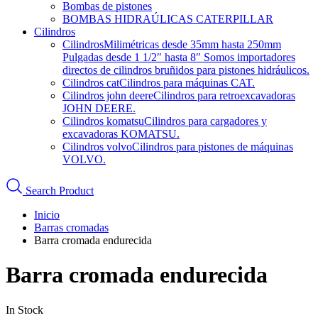
Bombas de pistones
BOMBAS HIDRAÚLICAS CATERPILLAR
Cilindros
Cilindros
Milimétricas desde 35mm hasta 250mm
Pulgadas desde 1 1/2″ hasta 8″ Somos importadores
directos de cilindros bruñidos para pistones hidráulicos.
Cilindros cat
Cilindros para máquinas CAT.
Cilindros john deere
Cilindros para retroexcavadoras
JOHN DEERE.
Cilindros komatsu
Cilindros para cargadores y
excavadoras KOMATSU.
Cilindros volvo
Cilindros para pistones de máquinas
VOLVO.
Search Product
Inicio
Barras cromadas
Barra cromada endurecida
Barra cromada endurecida
In Stock