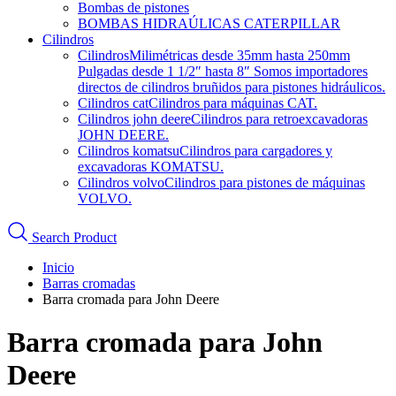
Bombas de pistones
BOMBAS HIDRAÚLICAS CATERPILLAR
Cilindros
Cilindros
Milimétricas desde 35mm hasta 250mm
Pulgadas desde 1 1/2″ hasta 8″ Somos importadores
directos de cilindros bruñidos para pistones hidráulicos.
Cilindros cat
Cilindros para máquinas CAT.
Cilindros john deere
Cilindros para retroexcavadoras
JOHN DEERE.
Cilindros komatsu
Cilindros para cargadores y
excavadoras KOMATSU.
Cilindros volvo
Cilindros para pistones de máquinas
VOLVO.
Search Product
Inicio
Barras cromadas
Barra cromada para John Deere
Barra cromada para John
Deere