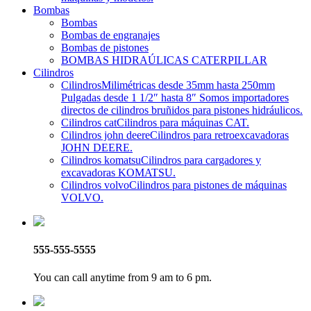
Bombas
Bombas
Bombas de engranajes
Bombas de pistones
BOMBAS HIDRAÚLICAS CATERPILLAR
Cilindros
Cilindros
Milimétricas desde 35mm hasta 250mm
Pulgadas desde 1 1/2″ hasta 8″ Somos importadores
directos de cilindros bruñidos para pistones hidráulicos.
Cilindros cat
Cilindros para máquinas CAT.
Cilindros john deere
Cilindros para retroexcavadoras
JOHN DEERE.
Cilindros komatsu
Cilindros para cargadores y
excavadoras KOMATSU.
Cilindros volvo
Cilindros para pistones de máquinas
VOLVO.
555-555-5555
You can call anytime from 9 am to 6 pm.