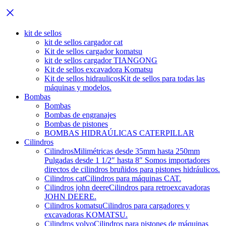
kit de sellos
kit de sellos cargador cat
Kit de sellos cargador komatsu
kit de sellos cargador TIANGONG
Kit de sellos excavadora Komatsu
Kit de sellos hidraulicos
Kit de sellos para todas las
máquinas y modelos.
Bombas
Bombas
Bombas de engranajes
Bombas de pistones
BOMBAS HIDRAÚLICAS CATERPILLAR
Cilindros
Cilindros
Milimétricas desde 35mm hasta 250mm
Pulgadas desde 1 1/2″ hasta 8″ Somos importadores
directos de cilindros bruñidos para pistones hidráulicos.
Cilindros cat
Cilindros para máquinas CAT.
Cilindros john deere
Cilindros para retroexcavadoras
JOHN DEERE.
Cilindros komatsu
Cilindros para cargadores y
excavadoras KOMATSU.
Cilindros volvo
Cilindros para pistones de máquinas