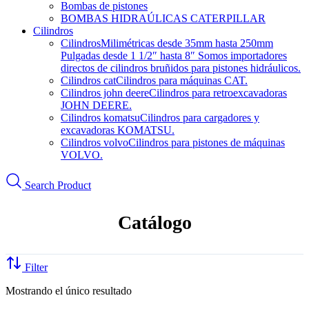
Bombas de pistones
BOMBAS HIDRAÚLICAS CATERPILLAR
Cilindros
Cilindros
Milimétricas desde 35mm hasta 250mm
Pulgadas desde 1 1/2″ hasta 8″ Somos importadores
directos de cilindros bruñidos para pistones hidráulicos.
Cilindros cat
Cilindros para máquinas CAT.
Cilindros john deere
Cilindros para retroexcavadoras
JOHN DEERE.
Cilindros komatsu
Cilindros para cargadores y
excavadoras KOMATSU.
Cilindros volvo
Cilindros para pistones de máquinas
VOLVO.
Search Product
Catálogo
Filter
Mostrando el único resultado