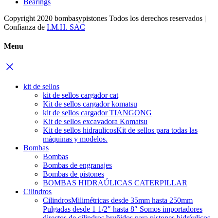
Bearings
Copyright 2020 bombasypistones Todos los derechos reservados |
Confianza de
I.M.H. SAC
Menu
kit de sellos
kit de sellos cargador cat
Kit de sellos cargador komatsu
kit de sellos cargador TIANGONG
Kit de sellos excavadora Komatsu
Kit de sellos hidraulicos
Kit de sellos para todas las
máquinas y modelos.
Bombas
Bombas
Bombas de engranajes
Bombas de pistones
BOMBAS HIDRAÚLICAS CATERPILLAR
Cilindros
Cilindros
Milimétricas desde 35mm hasta 250mm
Pulgadas desde 1 1/2″ hasta 8″ Somos importadores
directos de cilindros bruñidos para pistones hidráulicos.