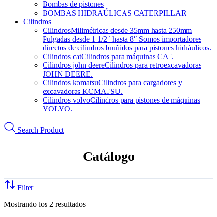
Bombas de pistones
BOMBAS HIDRAÚLICAS CATERPILLAR
Cilindros
Cilindros
Milimétricas desde 35mm hasta 250mm
Pulgadas desde 1 1/2″ hasta 8″ Somos importadores
directos de cilindros bruñidos para pistones hidráulicos.
Cilindros cat
Cilindros para máquinas CAT.
Cilindros john deere
Cilindros para retroexcavadoras
JOHN DEERE.
Cilindros komatsu
Cilindros para cargadores y
excavadoras KOMATSU.
Cilindros volvo
Cilindros para pistones de máquinas
VOLVO.
Search Product
Catálogo
Filter
Mostrando los 2 resultados