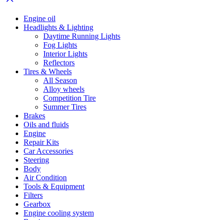
Engine oil
Headlights & Lighting
Daytime Running Lights
Fog Lights
Interior Lights
Reflectors
Tires & Wheels
All Season
Alloy wheels
Competition Tire
Summer Tires
Brakes
Oils and fluids
Engine
Repair Kits
Car Accessories
Steering
Body
Air Condition
Tools & Equipment
Filters
Gearbox
Engine cooling system