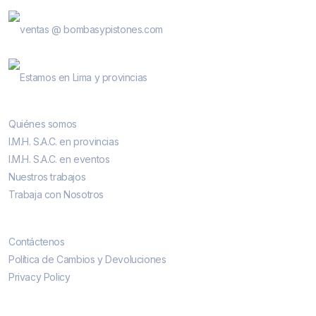
E-Mail
ventas @ bombasypistones.com
Bombas & Pistones
Estamos en Lima y provincias
Conocenos
Quiénes somos
I.M.H. S.A.C. en provincias
I.M.H. S.A.C. en eventos
Nuestros trabajos
Trabaja con Nosotros
Contáctenos
Contáctenos
Política de Cambios y Devoluciones
Privacy Policy
Más vendidos