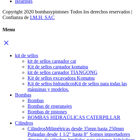
Bearings
Copyright 2020 bombasypistones Todos los derechos reservados |
Confianza de
I.M.H. SAC
Menu
kit de sellos
kit de sellos cargador cat
Kit de sellos cargador komatsu
kit de sellos cargador TIANGONG
Kit de sellos excavadora Komatsu
Kit de sellos hidraulicos
Kit de sellos para todas las
máquinas y modelos.
Bombas
Bombas
Bombas de engranajes
Bombas de pistones
BOMBAS HIDRAÚLICAS CATERPILLAR
Cilindros
Cilindros
Milimétricas desde 35mm hasta 250mm
Pulgadas desde 1 1/2″ hasta 8″ Somos importadores
directos de cilindros bruñidos para pistones hidráulicos.