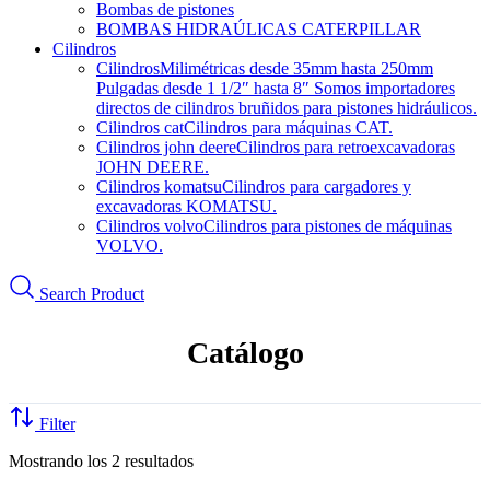
Bombas de pistones
BOMBAS HIDRAÚLICAS CATERPILLAR
Cilindros
Cilindros
Milimétricas desde 35mm hasta 250mm
Pulgadas desde 1 1/2″ hasta 8″ Somos importadores
directos de cilindros bruñidos para pistones hidráulicos.
Cilindros cat
Cilindros para máquinas CAT.
Cilindros john deere
Cilindros para retroexcavadoras
JOHN DEERE.
Cilindros komatsu
Cilindros para cargadores y
excavadoras KOMATSU.
Cilindros volvo
Cilindros para pistones de máquinas
VOLVO.
Search Product
Catálogo
Filter
Mostrando los 2 resultados