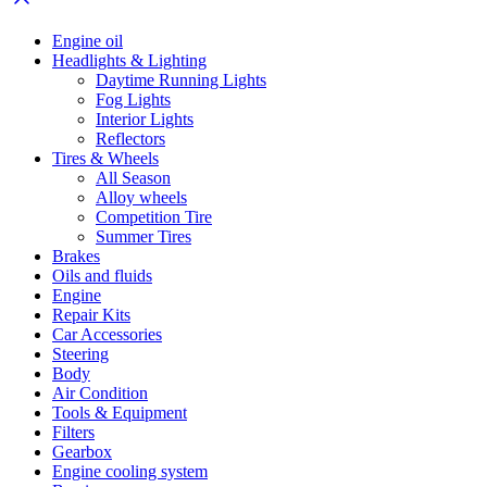
Engine oil
Headlights & Lighting
Daytime Running Lights
Fog Lights
Interior Lights
Reflectors
Tires & Wheels
All Season
Alloy wheels
Competition Tire
Summer Tires
Brakes
Oils and fluids
Engine
Repair Kits
Car Accessories
Steering
Body
Air Condition
Tools & Equipment
Filters
Gearbox
Engine cooling system