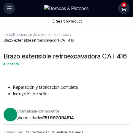
0
Search Product
Inicio
Reparación de cilindros hidráulicos
Brazo extensible retroexcavadora CAT 416
Brazo extensible retroexcavadora CAT 416
In Stock
Reparación y fabricación completa.
Incluye Kit de sellos.
Comunícate con nosotros
¿tienes dudas?
51 997094514
Categories:
Cilindros cat
,
Nuestros trabajos
,