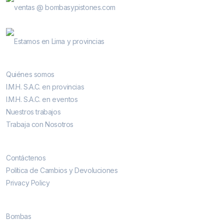
ventas @ bombasypistones.com
Bombas & Pistones
Estamos en Lima y provincias
Conocenos
Quiénes somos
I.M.H. S.A.C. en provincias
I.M.H. S.A.C. en eventos
Nuestros trabajos
Trabaja con Nosotros
Contáctenos
Contáctenos
Política de Cambios y Devoluciones
Privacy Policy
Más vendidos
Bombas