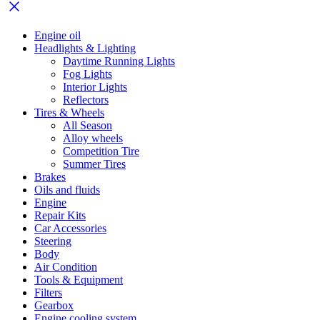
Engine oil
Headlights & Lighting
Daytime Running Lights
Fog Lights
Interior Lights
Reflectors
Tires & Wheels
All Season
Alloy wheels
Competition Tire
Summer Tires
Brakes
Oils and fluids
Engine
Repair Kits
Car Accessories
Steering
Body
Air Condition
Tools & Equipment
Filters
Gearbox
Engine cooling system