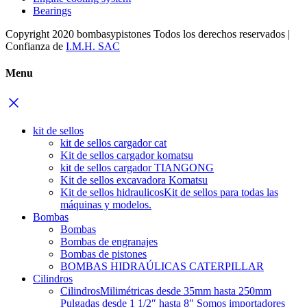
Bearings
Copyright 2020 bombasypistones Todos los derechos reservados |
Confianza de
I.M.H. SAC
Menu
kit de sellos
kit de sellos cargador cat
Kit de sellos cargador komatsu
kit de sellos cargador TIANGONG
Kit de sellos excavadora Komatsu
Kit de sellos hidraulicos
Kit de sellos para todas las
máquinas y modelos.
Bombas
Bombas
Bombas de engranajes
Bombas de pistones
BOMBAS HIDRAÚLICAS CATERPILLAR
Cilindros
Cilindros
Milimétricas desde 35mm hasta 250mm
Pulgadas desde 1 1/2″ hasta 8″ Somos importadores