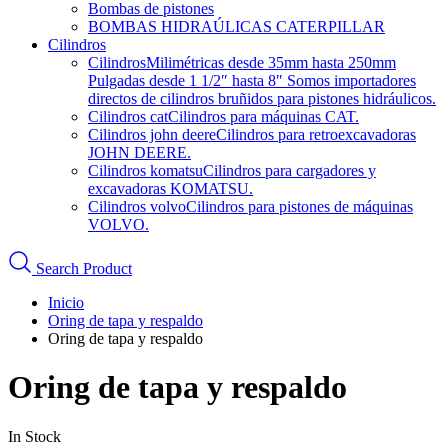
Bombas de pistones
BOMBAS HIDRAÚLICAS CATERPILLAR
Cilindros
Cilindros
Milimétricas desde 35mm hasta 250mm
Pulgadas desde 1 1/2″ hasta 8″ Somos importadores
directos de cilindros bruñidos para pistones hidráulicos.
Cilindros cat
Cilindros para máquinas CAT.
Cilindros john deere
Cilindros para retroexcavadoras
JOHN DEERE.
Cilindros komatsu
Cilindros para cargadores y
excavadoras KOMATSU.
Cilindros volvo
Cilindros para pistones de máquinas
VOLVO.
Search Product
Inicio
Oring de tapa y respaldo
Oring de tapa y respaldo
Oring de tapa y respaldo
In Stock